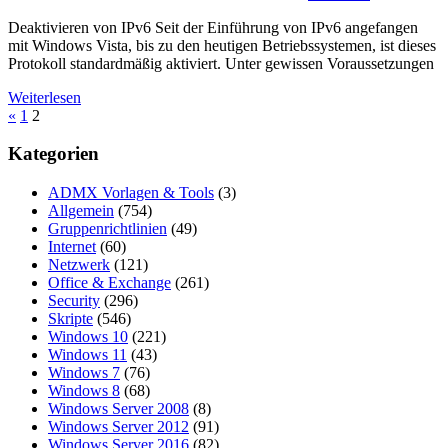
Deaktivieren von IPv6 Seit der Einführung von IPv6 angefangen
mit Windows Vista, bis zu den heutigen Betriebssystemen, ist dieses
Protokoll standardmäßig aktiviert. Unter gewissen Voraussetzungen
Weiterlesen
Seitennummerierung
Vorherige
«
1
2
Beiträge
der
Kategorien
Beiträge
ADMX Vorlagen & Tools
(3)
Allgemein
(754)
Gruppenrichtlinien
(49)
Internet
(60)
Netzwerk
(121)
Office & Exchange
(261)
Security
(296)
Skripte
(546)
Windows 10
(221)
Windows 11
(43)
Windows 7
(76)
Windows 8
(68)
Windows Server 2008
(8)
Windows Server 2012
(91)
Windows Server 2016
(82)