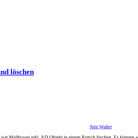
nd löschen
Jörn Walter
n wir Mailboxen inkl. AD Objekt in einem Rutsch löschen. Es können a