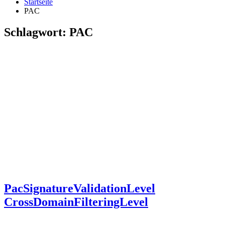
Startseite
PAC
Schlagwort:
PAC
PacSignatureValidationLevel
CrossDomainFilteringLevel