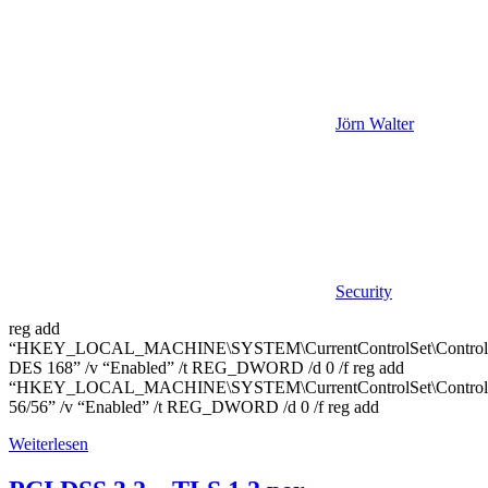
Jörn Walter
Security
reg add
“HKEY_LOCAL_MACHINE\SYSTEM\CurrentControlSet\Control\Se
DES 168” /v “Enabled” /t REG_DWORD /d 0 /f reg add
“HKEY_LOCAL_MACHINE\SYSTEM\CurrentControlSet\Control\S
56/56” /v “Enabled” /t REG_DWORD /d 0 /f reg add
Weiterlesen