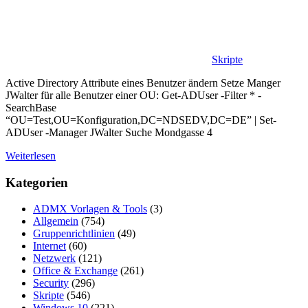
Skripte
Active Directory Attribute eines Benutzer ändern Setze Manger
JWalter für alle Benutzer einer OU: Get-ADUser -Filter * -
SearchBase
“OU=Test,OU=Konfiguration,DC=NDSEDV,DC=DE” | Set-
ADUser -Manager JWalter Suche Mondgasse 4
Weiterlesen
Kategorien
ADMX Vorlagen & Tools
(3)
Allgemein
(754)
Gruppenrichtlinien
(49)
Internet
(60)
Netzwerk
(121)
Office & Exchange
(261)
Security
(296)
Skripte
(546)
Windows 10
(221)