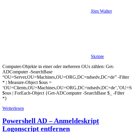
Jörn Walter
Skripte
Computer-Objekte in einer oder mehreren OUs zählen: Get-
ADComputer -SearchBase
“OU=Server,OU=Machines,OU=ORG,DC=ndsedv,DC=de” -Filter
* | Measure-Object $ous =
‘OU=Clients,OU=Machines,OU=ORG,DC=ndsedv,DC=de’,’OU=S
$ous | ForEach-Object {Get-ADComputer -SearchBase $_ -Filter
*}
Weiterlesen
Powershell AD – Anmeldeskript
Logonscript entfernen