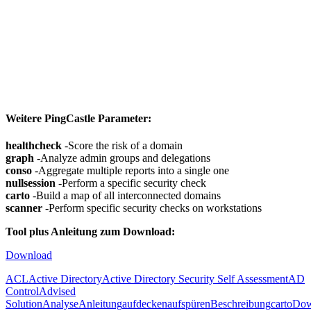
Weitere PingCastle Parameter:
healthcheck
-Score the risk of a domain
graph
-Analyze admin groups and delegations
conso
-Aggregate multiple reports into a single one
nullsession
-Perform a specific security check
carto
-Build a map of all interconnected domains
scanner
-Perform specific security checks on workstations
Tool plus Anleitung zum Download:
Download
ACL
Active Directory
Active Directory Security Self Assessment
AD
Control
Advised
Solution
Analyse
Anleitung
aufdecken
aufspüren
Beschreibung
carto
Dow