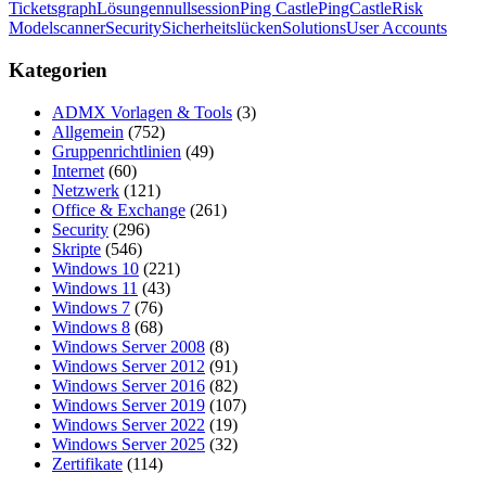
Tickets
graph
Lösungen
nullsession
Ping Castle
PingCastle
Risk
Model
scanner
Security
Sicherheitslücken
Solutions
User Accounts
Kategorien
ADMX Vorlagen & Tools
(3)
Allgemein
(752)
Gruppenrichtlinien
(49)
Internet
(60)
Netzwerk
(121)
Office & Exchange
(261)
Security
(296)
Skripte
(546)
Windows 10
(221)
Windows 11
(43)
Windows 7
(76)
Windows 8
(68)
Windows Server 2008
(8)
Windows Server 2012
(91)
Windows Server 2016
(82)
Windows Server 2019
(107)
Windows Server 2022
(19)
Windows Server 2025
(32)
Zertifikate
(114)