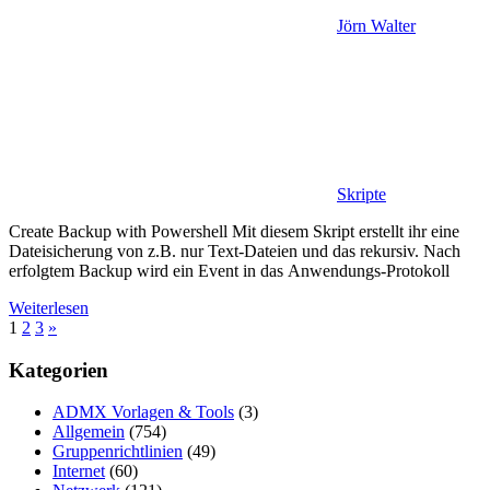
Jörn Walter
Skripte
Create Backup with Powershell Mit diesem Skript erstellt ihr eine
Dateisicherung von z.B. nur Text-Dateien und das rekursiv. Nach
erfolgtem Backup wird ein Event in das Anwendungs-Protokoll
Weiterlesen
Seitennummerierung
Nächste
1
2
3
»
Beiträge
der
Kategorien
Beiträge
ADMX Vorlagen & Tools
(3)
Allgemein
(754)
Gruppenrichtlinien
(49)
Internet
(60)