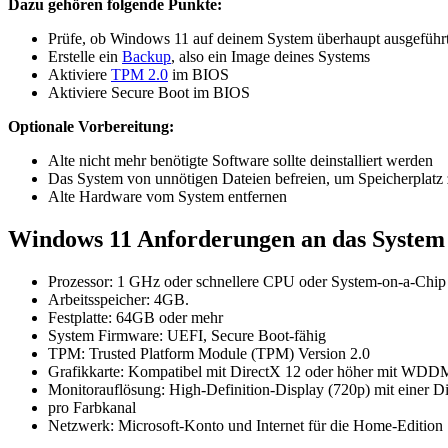
Dazu gehören folgende Punkte:
Prüfe, ob Windows 11 auf deinem System überhaupt ausgeführ
Erstelle ein
Backup
, also ein Image deines Systems
Aktiviere
TPM 2.0
im BIOS
Aktiviere Secure Boot im BIOS
Optionale Vorbereitung:
Alte nicht mehr benötigte Software sollte deinstalliert werden
Das System von unnötigen Dateien befreien, um Speicherplatz
Alte Hardware vom System entfernen
Windows 11 Anforderungen an das System
Prozessor: 1 GHz oder schnellere CPU oder System-on-a-Chip
Arbeitsspeicher: 4GB.
Festplatte: 64GB oder mehr
System Firmware: UEFI, Secure Boot-fähig
TPM: Trusted Platform Module (TPM) Version 2.0
Grafikkarte: Kompatibel mit DirectX 12 oder höher mit WDDM
Monitorauflösung: High-Definition-Display (720p) mit einer Di
pro Farbkanal
Netzwerk: Microsoft-Konto und Internet für die Home-Edition