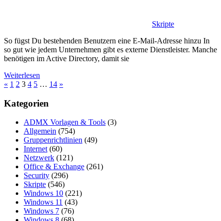
Skripte
So fügst Du bestehenden Benutzern eine E-Mail-Adresse hinzu In
so gut wie jedem Unternehmen gibt es externe Dienstleister. Manche
benötigen im Active Directory, damit sie
Weiterlesen
Seitennummerierung
Vorherige
Nächste
«
1
2
3
4
5
…
14
»
Beiträge
Beiträge
der
Kategorien
Beiträge
ADMX Vorlagen & Tools
(3)
Allgemein
(754)
Gruppenrichtlinien
(49)
Internet
(60)
Netzwerk
(121)
Office & Exchange
(261)
Security
(296)
Skripte
(546)
Windows 10
(221)
Windows 11
(43)
Windows 7
(76)
Windows 8
(68)