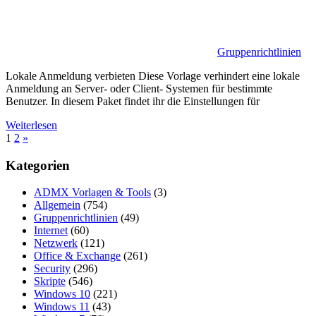
Gruppenrichtlinien
Lokale Anmeldung verbieten Diese Vorlage verhindert eine lokale
Anmeldung an Server- oder Client- Systemen für bestimmte
Benutzer. In diesem Paket findet ihr die Einstellungen für
Weiterlesen
Seitennummerierung
Nächste
1
2
»
Beiträge
der
Kategorien
Beiträge
ADMX Vorlagen & Tools
(3)
Allgemein
(754)
Gruppenrichtlinien
(49)
Internet
(60)
Netzwerk
(121)
Office & Exchange
(261)
Security
(296)
Skripte
(546)
Windows 10
(221)
Windows 11
(43)